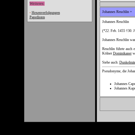
Weiteres:
Johannes Reuchlin =
Hexenverfolgungen
•
Papstlisten
Johannes Reuchlin
(*22. Feb. 1455 †30. J
Johannes Reuchlin war 
Reuchlin führte auch 
Kölner
Dominikaner
wa
Siehe auch:
Dunkelmän
Pseudonyme, die Johan
Johannes Cap
Johannes Kap