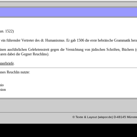
un. 1522)
ein führender Vertreter des dt. Humanismus. Er gab 1506 die erste hebräische Grammatik hera
einen ausführlichen Gelehrtenstreit gegen die Vernichtung von jüdischen Schriften, Büchern
ren dabei die Gegner Reuchlins).
nerbriefe
.
nes Reuchlin nutzte:
nio
nion
© Texte & Layout (wispor.de) D-48145 Münste