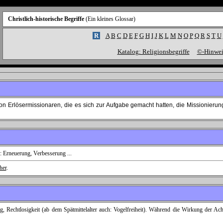
Christlich-historische Begriffe
(Ein kleines Glossar)
R
A
B
C
D
E
F
G
H
I
J
K
L
M
N
O
P
Q
R
S
T
U
Katalog: Religionsbegriffe
©-Hinwei
on Erlösermissionaren, die es sich zur Aufgabe gemacht hatten, die Missionierun
: Erneuerung, Verbesserung ...
her
.
, Rechtlosigkeit (ab dem Spätmittelalter auch: Vogelfreiheit). Während die Wirkung der Acht