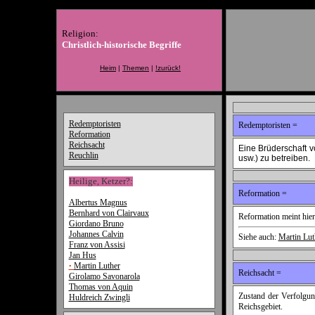
Religion:
Christlich-historische Begriffe
Heim
|
Themen
|
!zurück!
Redemptoristen
Redemptoristen =
Reformation
Reichsacht
Eine Brüderschaft v
Reuchlin
usw.) zu betreiben.
Heilige, Ketzer?:
Reformation =
Albertus Magnus
Bernhard von Clairvaux
Reformation meint hier
Giordano Bruno
Johannes Calvin
Siehe auch:
Martin Lut
Franz von Assisi
Jan Hus
Martin Luther
•
Reichsacht =
Girolamo Savonarola
Thomas von Aquin
Zustand der Verfolgung
Huldreich Zwingli
Reichsgebiet.