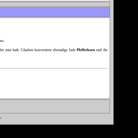
us.
 (der zum kath. Glauben konvertierte ehemalige Jude
Pfefferkorn
und die
r