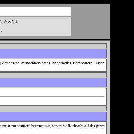
V
W
X
Y
Z
s
g Armer und Vernachlässigter (Landarbeiter, Bergbauern, Hirten
 meist nur territorial begrenzt war, wirkte die Reichsacht auf das ganze