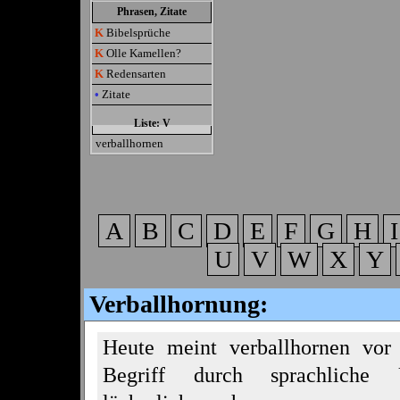
Phrasen, Zitate
K
Bibelsprüche
K
Olle Kamellen?
K
Redensarten
•
Zitate
Liste: V
verballhornen
A
B
C
D
E
F
G
H
U
V
W
X
Y
Verballhornung:
Heute meint verballhornen vor
Begriff durch sprachliche U