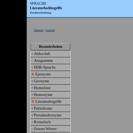
SPRACHE
Literaturfachbegriffe
Kurzbeschreibung
Themen
|
!zurück!
Besonderheiten
•
Althochdt.
•
Anagramme
•
DDR-Sprache
K
Eponyme
•
Geonyme
•
Homofone
•
Homonyme
K
Literaturbegriffe
•
Palindrome
•
Pseudandronyme
•
Rotwelsch
•
Zesens Wörter