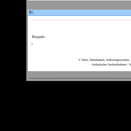
U:
Beispiele:
© Texte, Datenbanken, Auflistungssysteme
- lexikalischer Auskunftsdienst / 
___________________________________________