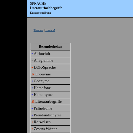
SPRACHE
Literaturfachbegriffe
Kurzbeschreibung
Themen
|
!zurück!
Besonderheiten
•
Althochdt.
•
Anagramme
•
DDR-Sprache
K
Eponyme
•
Geonyme
•
Homofone
•
Homonyme
K
Literaturbegriffe
•
Palindrome
•
Pseudandronyme
•
Rotwelsch
•
Zesens Wörter