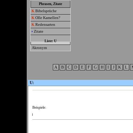
Phrasen, Zitate
K
Bibelsprüche
K
Olle Kamellen?
K
Redensarten
•
Zitate
Liste: U
Akronym
A
B
C
D
E
F
G
H
I
J
K
L
U:
Beispiele: