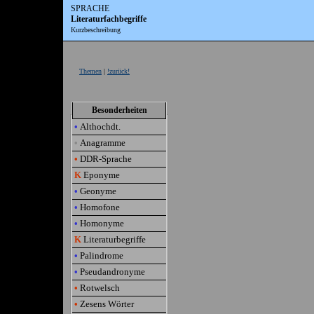
SPRACHE
Literaturfachbegriffe
Kurzbeschreibung
Themen
|
!zurück!
Besonderheiten
•
Althochdt.
•
Anagramme
•
DDR-Sprache
K
Eponyme
•
Geonyme
•
Homofone
•
Homonyme
K
Literaturbegriffe
•
Palindrome
•
Pseudandronyme
•
Rotwelsch
•
Zesens Wörter