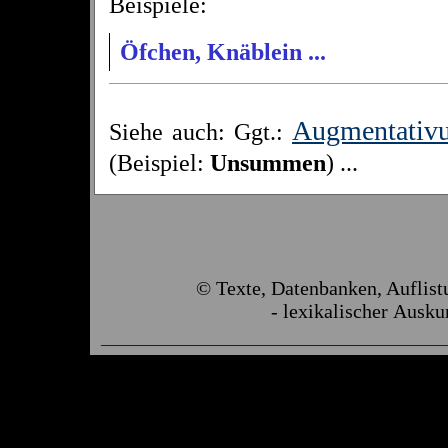
Beispiele:
Öfchen
,
Knäblein
...
Augmentativ
Siehe auch: Ggt.:
(Beispiel:
Unsummen
) ...
© Texte, Datenbanken, Auflis
- lexikalischer Ausku
___________________________________________