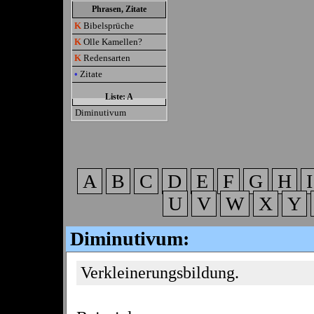
Phrasen, Zitate
K
Bibelsprüche
K
Olle Kamellen?
K
Redensarten
•
Zitate
Liste: A
Diminutivum
A
B
C
D
E
F
G
H
U
V
W
X
Y
Diminutivum:
Verkleinerungsbildung.