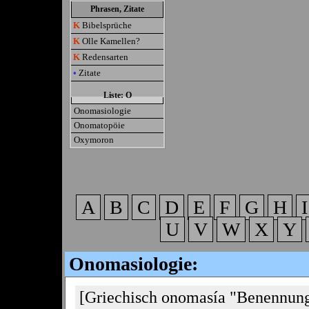
Phrasen, Zitate
K
Bibelsprüche
K
Olle Kamellen?
K
Redensarten
•
Zitate
Liste: O
Onomasiologie
Onomatopöie
Oxymoron
A
B
C
D
E
F
G
H
U
V
W
X
Y
Onomasiologie:
[Griechisch onomasía "Benennun