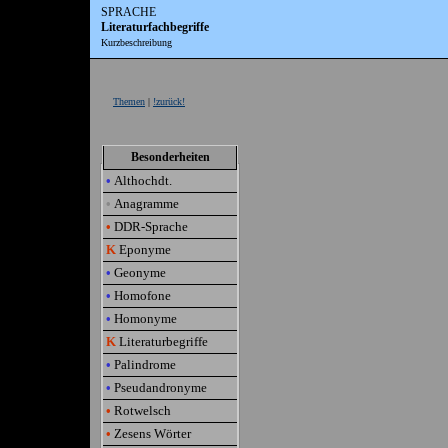
SPRACHE
Literaturfachbegriffe
Kurzbeschreibung
Themen
|
!zurück!
Besonderheiten
•
Althochdt.
•
Anagramme
•
DDR-Sprache
K
Eponyme
•
Geonyme
•
Homofone
•
Homonyme
K
Literaturbegriffe
•
Palindrome
•
Pseudandronyme
•
Rotwelsch
•
Zesens Wörter