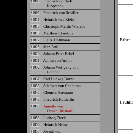
Friedrich Gottlieb
†1803
Klopstock
Friedrich von Schiller
†1805
Heinrich von Kleist
†1811
Christoph Martin Wieland
†1813
Matthias Claudius
†1815
E.T.A. Hoffmann
Erbe:
†1822
Jean Paul
†1825
Johann Peter Hebel
†1826
Achim von Arnim
†1831
Johann Wolfgang von
†1832
Goethe
Carl Ludwig Börne
†1837
Adelbert von Chamisso
†1838
Clemens Brentano
†1842
Friedrich Hölderlin
†1843
Frühli
Annette von
†1848
Droste-Hülshoff
Ludwig Tieck
†1853
Heinrich Heine
†1856
Joseph von
†1857