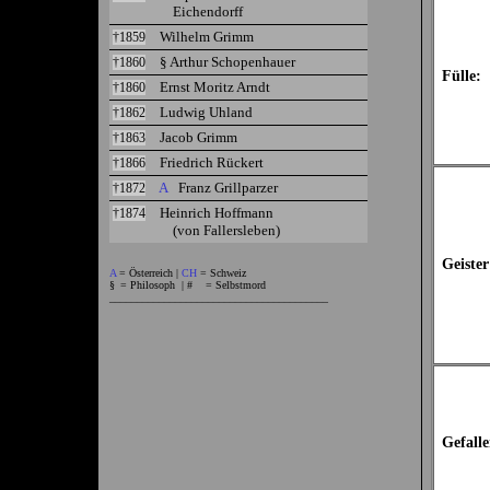
Eichendorff
Wilhelm Grimm
†1859
§ Arthur Schopenhauer
†1860
Fülle:
Ernst Moritz Arndt
†1860
Ludwig Uhland
†1862
Jacob Grimm
†1863
Friedrich Rückert
†1866
A
Franz Grillparzer
†1872
Heinrich Hoffmann
†1874
(von Fallersleben)
Geister
A
= Österreich |
CH
= Schweiz
§
= Philosoph
| #
= Selbstmord
________________________________________
Gefalle