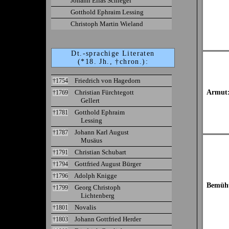
Johann Elias Schlegel
Gotthold Ephraim Lessing
Christoph Martin Wieland
Dt.-sprachige Literaten
(*18. Jh., †chron.):
Friedrich von Hagedorn
†1754
Christian Fürchtegott
Armut
†1769
Gellert
Gotthold Ephraim
†1781
Lessing
Johann Karl August
†1787
Musäus
Christian Schubart
†1791
Gottfried August Bürger
†1794
Adolph Knigge
†1796
Bemüh
Georg Christoph
†1799
Lichtenberg
Novalis
†1801
Johann Gottfried Herder
†1803