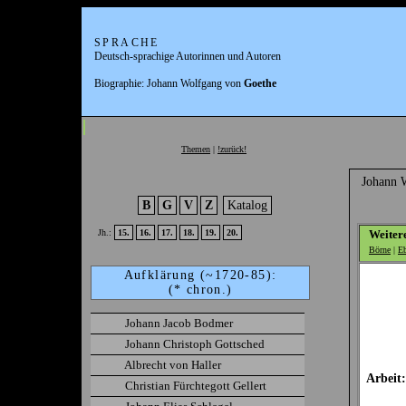
SPRACHE
Deutsch-sprachige Autorinnen und Autoren
Biographie: Johann Wolfgang von
Goethe
Themen
|
!zurück!
Johann 
B
G
V
Z
Katalog
Jh.:
15.
16.
17.
18.
19.
20.
Weitere
Börne
|
Eb
Aufklärung (~1720-85):
(* chron.)
Johann Jacob Bodmer
Johann Christoph Gottsched
Albrecht von Haller
Arbeit:
Christian Fürchtegott Gellert