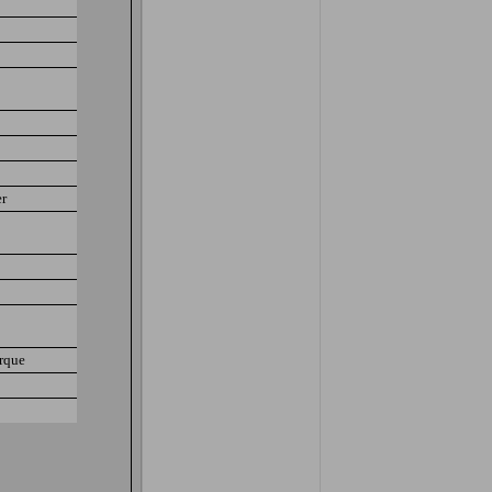
r
rque