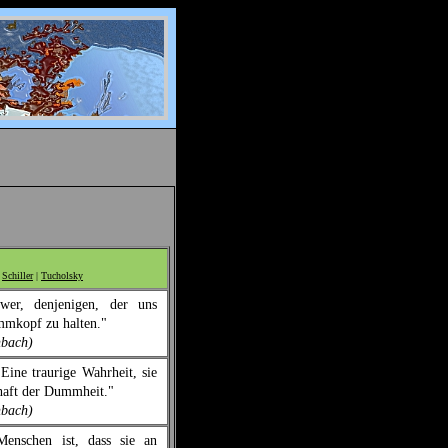
|
Schiller
|
Tucholsky
wer, denjenigen, der uns
mmkopf zu halten."
nbach)
Eine traurige Wahrheit, sie
haft der Dummheit."
nbach)
enschen ist, dass sie an