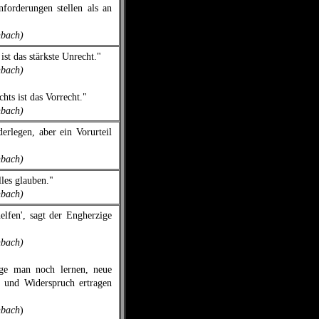
forderungen stellen als an
nbach)
ist das stärkste Unrecht."
nbach)
hts ist das Vorrecht."
nbach)
derlegen, aber ein Vorurteil
nbach)
les glauben."
nbach)
elfen', sagt der Engherzige
nbach)
nge man noch lernen, neue
und Widerspruch ertragen
nbach
)