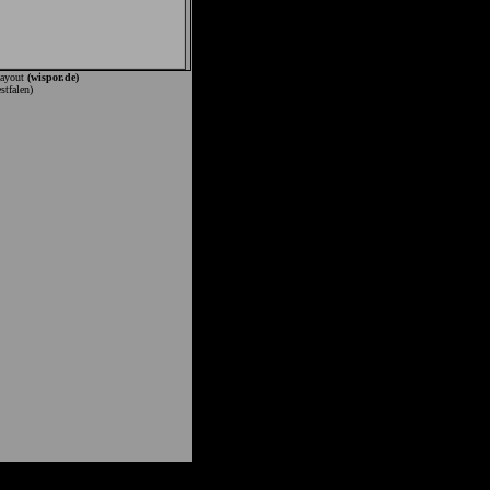
Layout
(wispor.de)
stfalen)