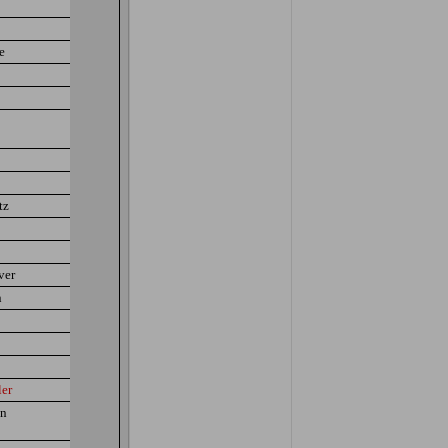
e
tz
ver
n
ler
nn