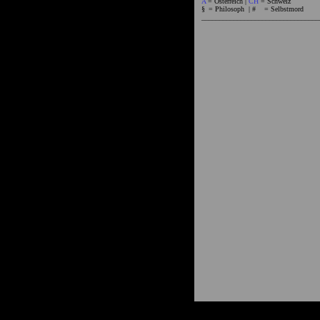
A
= Österreich |
CH
= Schweiz
§
= Philosoph
| #
= Selbstmord
_________________________________