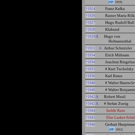
(NP:
1919)
Franz Kafka
†1924
Rainer Maria Rilk
†1926
Hugo Rudolf Ball
†1927
Klabund
†1928
A
Hugo von
†1929
Hofmannsthal
A
Arthur Schnitzler
†1931
Erich Mühsam
†1934
Joachim Ringelna
†1934
# Kurt Tucholsky
†1935
Karl Kraus
†1936
# Walter Hasencle
†1940
# Walter Benjami
†1940
A
Robert Musil
†1942
A
# Stefan Zweig
†1942
Isolde Kurz
†1944
Else Lasker-Schü
†1945
Gerhart Hauptma
†1946
(NP:
1912)