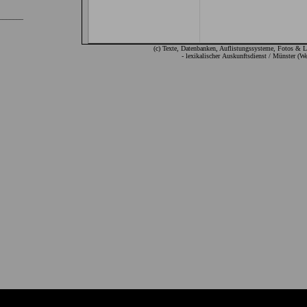
_______
(c) Texte, Datenbanken, Auflistungssysteme, Fotos & 
- lexikalischer Auskunftsdienst / Münster (We