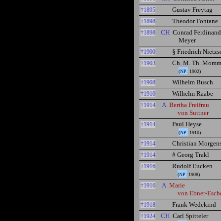
Gustav Freytag
†1895
Theodor Fontane
†1898
CH
Conrad Ferdinand
†1898
Meyer
§ Friedrich Nietzs
†1900
Ch. M. Th. Momm
†1903
(NP:
1902)
Wilhelm Busch
†1908
Wilhelm Raabe
†1910
A
Bertha Freifrau
†1914
von Suttner
Paul Heyse
†1914
(NP:
1910)
Christian Morgens
†1914
# Georg Trakl
†1914
Rudolf Eucken
†1916
(NP:
1908)
A
Marie
†1916
von Ebner-Esch
Frank Wedekind
†1918
CH
Carl Spitteler
†1924