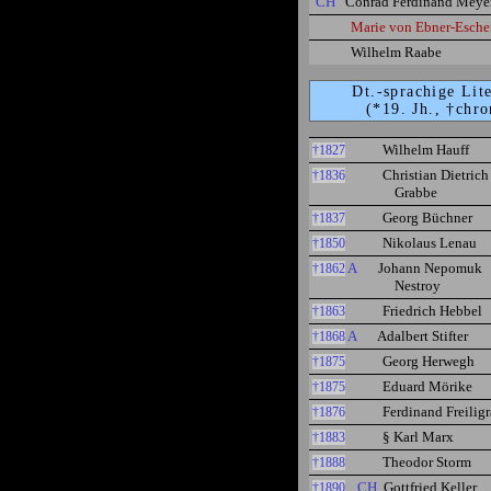
CH
Conrad Ferdinand Meye
Marie von Ebner-Esch
Wilhelm Raabe
Dt.-sprachige Lit
(*19. Jh., †chro
Wilhelm Hauff
†1827
Christian Dietrich
†1836
Grabbe
Georg Büchner
†1837
Nikolaus Lenau
†1850
A
Johann Nepomuk
†1862
Nestroy
Friedrich Hebbel
†1863
A
Adalbert Stifter
†1868
Georg Herwegh
†1875
Eduard Mörike
†1875
Ferdinand Freiligr
†1876
§ Karl Marx
†1883
Theodor Storm
†1888
CH
Gottfried Keller
†1890