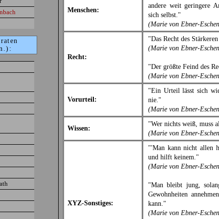
r
andere weit geringere An
Menschen:
enbach
sich selbst."
(Marie von Ebner-Esche
"Das Recht des Stärkeren 
eraten
(Marie von Ebner-Esche
n.):
Recht:
"Der größte Feind des Rec
(Marie von Ebner-Esche
"Ein Urteil lässt sich wi
Vorurteil:
nie."
(Marie von Ebner-Esche
"Wer nichts weiß, muss al
Wissen:
(Marie von Ebner-Esche
"'Man kann nicht allen h
und hilft keinem."
(Marie von Ebner-Esche
ath
"Man bleibt jung, sola
Gewohnheiten annehmen 
XYZ-Sonstiges:
kann."
(Marie von Ebner-Esche