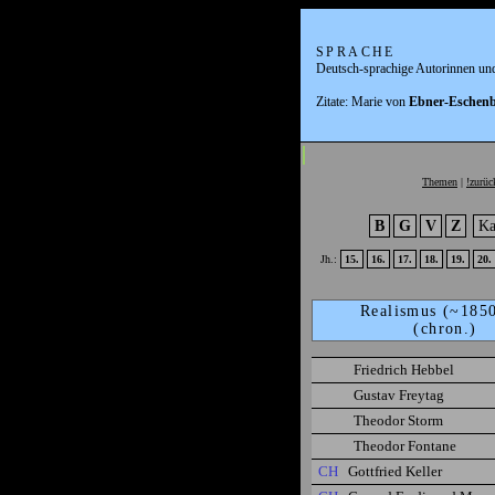
SPRACHE
Deutsch-sprachige Autorinnen un
Zitate: Marie von
Ebner-Eschen
Themen
|
!zurüc
B
G
V
Z
Ka
Jh.:
15.
16.
17.
18.
19.
20.
Realismus (~185
(chron.)
Friedrich Hebbel
Gustav Freytag
Theodor Storm
Theodor Fontane
CH
Gottfried Keller