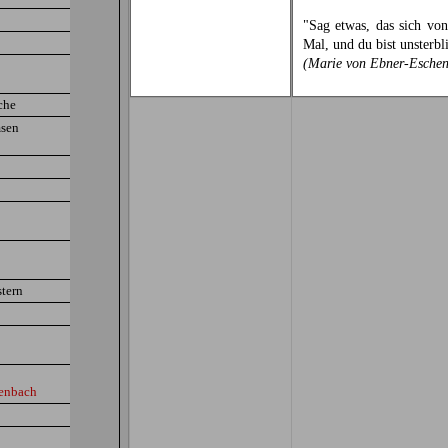
"Sag etwas, das sich von
Mal, und du bist unsterbl
(Marie von Ebner-Esche
che
sen
tern
enbach