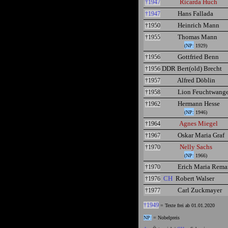
Ricarda Huch
†1947
Hans Fallada
†1947
Heinrich Mann
†1950
Thomas Mann
†1955
(NP:
1929)
Gottfried Benn
†1956
DDR
Bert(old) Brecht
†1956
Alfred Döblin
†1957
Lion Feuchtwange
†1958
Hermann Hesse
†1962
(NP:
1946)
Agnes Miegel
†1964
Oskar Maria Graf
†1967
Nelly Sachs
†1970
(NP:
1966)
Erich Maria Rema
†1970
CH
Robert Walser
†1976
Carl Zuckmayer
†1977
†1949
= Texte frei ab 01.01.2020
NP:
= Nobelpreis