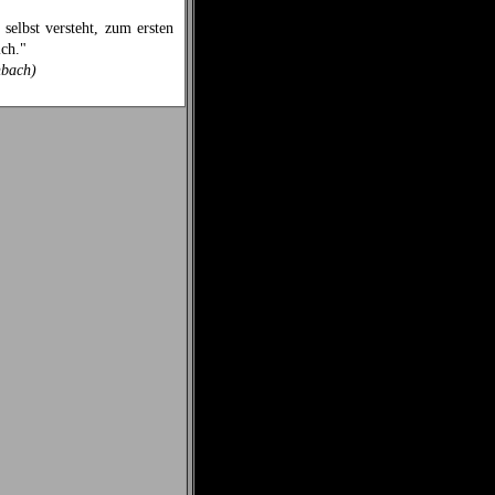
 selbst versteht, zum ersten
ich."
nbach)