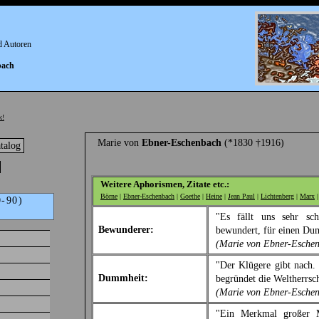
d Autoren
bach
k!
Marie von
Ebner-Eschenbach
(*1830 †1916)
talog
Weitere Aphorismen, Zitate etc.:
Börne
|
Ebner-Eschenbach
|
Goethe
|
Heine
|
Jean Paul
|
Lichtenberg
|
Marx
0-90)
"Es fällt uns sehr sch
Bewunderer:
bewundert, für einen Du
(Marie von Ebner-Esche
"Der Klügere gibt nach. 
Dummheit:
begründet die Weltherrsc
(Marie von Ebner-Esche
"Ein Merkmal großer M