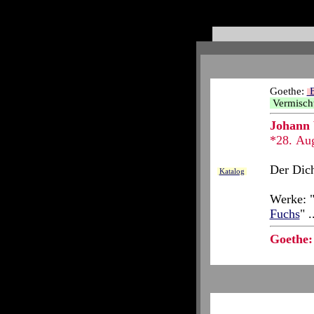
Goethe:
B
Vermisch
Johann 
*28. Au
Der Dich
Katalog
Werke: "
Fuchs
" .
Goethe: