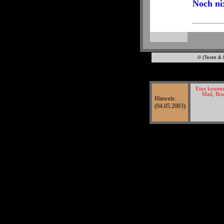
Noch ni
© (Texte & 
Eine kommerz
Mail, Bri
Hinweis:
(04.05.2003)
© Texte & Lay