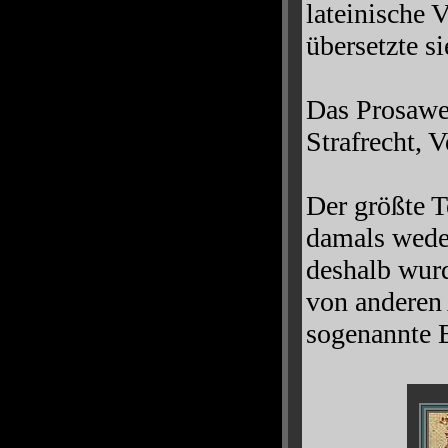
lateinische 
übersetzte s
Das Prosawer
Strafrecht, V
Der größte T
damals weder
deshalb wurd
von anderen 
sogenannte B