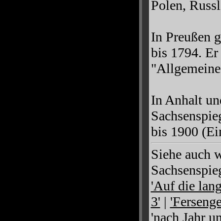
Polen, Russ
In Preußen g
bis 1794. Er
"Allgemeine 
In Anhalt un
Sachsenspieg
bis 1900 (E
Siehe auch 
Sachsenspieg
'Auf die lan
3'
|
'Fersenge
'nach Jahr u