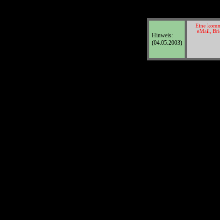
Eine komme
eMail, Bri
Hinweis:
(04.05.2003)