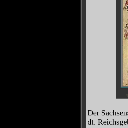
'
Der Sachsens
dt. Reichsge