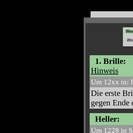
Was,
20x
1. Brille:
Hinweis
Um 12xx in: I
Die erste Br
gegen Ende de
Heller:
Um 1228 in S