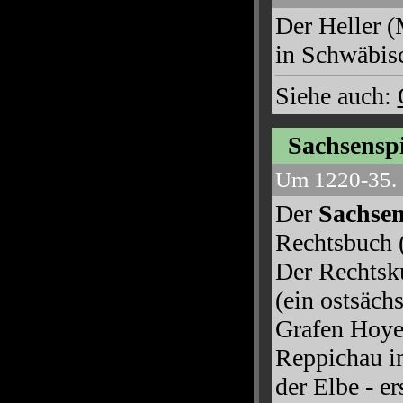
Der Heller 
in Schwäbisc
Siehe auch:
Sachsenspi
Um 1220-35.
Der
Sachsen
Rechtsbuch (
Der Rechtsk
(ein ostsäch
Grafen Hoyer
Reppichau i
der Elbe - er