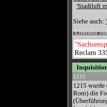
'Stadtluft m
Siehe auch:
Literatur z
"Sachsensp
Reclam 33
Inquisition
1215
1215 wurde (
Rom) die Fo
(Überführung