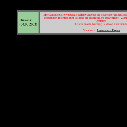
Eine kommerzielle Nutzung (jeglicher Art) der bei wispor.de veröffentlicht
übersandten Informationen ist ohne die ausdrückliche (schriftliche!) Zu
Hinweis:
gestattet.
(04.05.2003)
Die rein private Nutzung ist davon nicht berühr
Siehe auch:
Impressum / Regeln
© Texte & Layout (wispor.de) D-48145 Münster