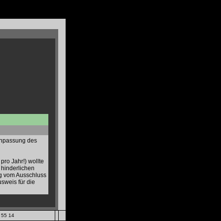
 Anpassung des
pro Jahr!) wollte
e hinderlichen
tig vom Ausschluss
sweis für die
6 55 14