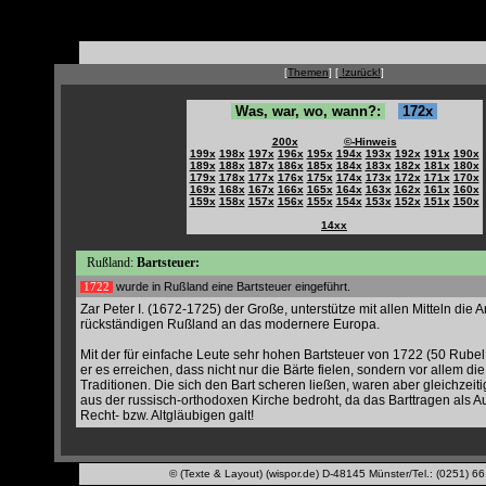
[
Themen
] [
!zurück!
]
Was, war, wo, wann?:
172x
200x
©-Hinweis
199x
198x
197x
196x
195x
194x
193x
192x
191x
190x
189x
188x
187x
186x
185x
184x
183x
182x
181x
180x
179x
178x
177x
176x
175x
174x
173x
172x
171x
170x
169x
168x
167x
166x
165x
164x
163x
162x
161x
160x
159x
158x
157x
156x
155x
154x
153x
152x
151x
150x
14xx
Rußland:
Bartsteuer:
wurde in Rußland eine Bartsteuer eingeführt.
1722
Zar Peter I. (1672-1725) der Große, unterstütze mit allen Mitteln die
rückständigen Rußland an das modernere Europa.
Mit der für einfache Leute sehr hohen Bartsteuer von 1722 (50 Rubel 
er es erreichen, dass nicht nur die Bärte fielen, sondern vor allem di
Traditionen. Die sich den Bart scheren ließen, waren aber gleichzei
aus der russisch-orthodoxen Kirche bedroht, da das Barttragen als Au
Recht- bzw. Altgläubigen galt!
© (Texte & Layout) (wispor.de) D-48145 Münster/Tel.: (0251) 6