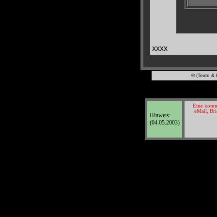
xxxx
© (Texte & 
Eine komme
eMail, Bri
Hinweis:
(04.05.2003)
© Texte & Lay