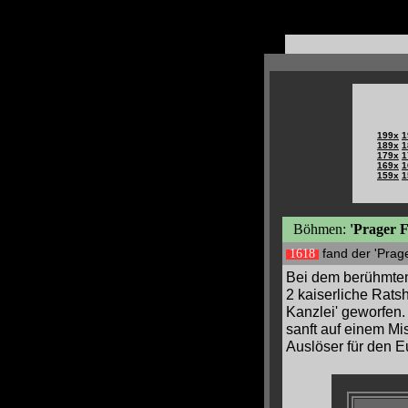
199x
1
189x
1
179x
1
169x
1
159x
1
Böhmen:
'Prager F
1618
fand der 'Prage
Bei dem berühmten 
2 kaiserliche Rat
Kanzlei' geworfen.
sanft auf einem Mi
Auslöser für den 