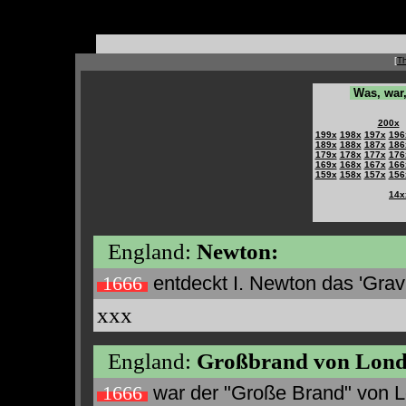
[
T
Was, war
200x
199x
198x
197x
196
189x
188x
187x
186
179x
178x
177x
176
169x
168x
167x
166
159x
158x
157x
156
14x
England:
Newton:
entdeckt I. Newton das 'Gravi
1666
xxx
England:
Großbrand von Lond
war der "Große Brand" von 
1666