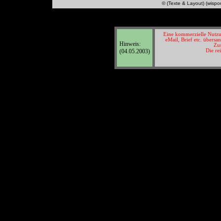
© (Texte & Layout) (wispo
Eine kommerzielle Nutzun
eMail, Brief etc. übersa
Hinweis:
Zus
(04.05.2003)
Die re
© Texte & Lay